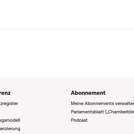
renz
Abonnement
zregister
Meine Abonnements verwalte
Parlamentsblatt („Chamberblie
ungsmodell
Podcast
nanzierung