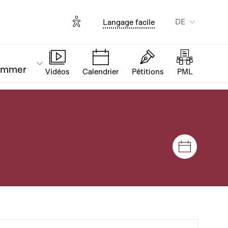
Options d'accessibilité
DE
Langage facile
ammer
Vidéos
Calendrier
Pétitions
PML
Plenar- u