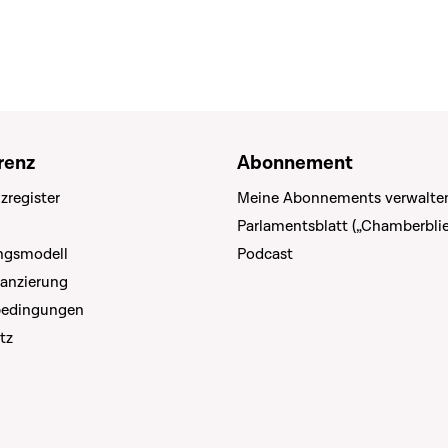
renz
Abonnement
zregister
Meine Abonnements verwalte
Parlamentsblatt („Chamberblie
ungsmodell
Podcast
nanzierung
bedingungen
tz