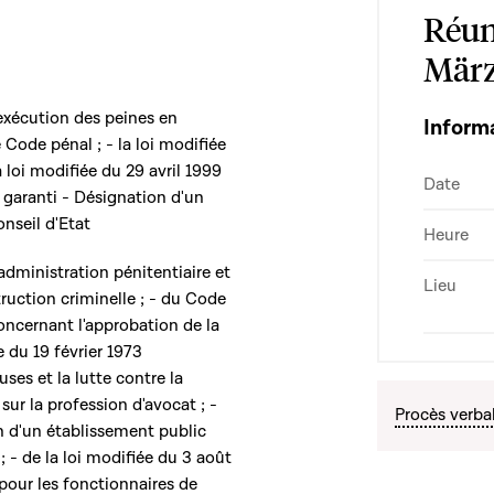
Réun
März
'exécution des peines en
Inform
e Code pénal ; - la loi modifiée
a loi modifiée du 29 avril 1999
Date
garanti - Désignation d'un
onseil d'Etat
Heure
'administration pénitentiaire et
Lieu
ruction criminelle ; - du Code
 concernant l'approbation de la
e du 19 février 1973
es et la lutte contre la
sur la profession d'avocat ; -
Procès verba
on d'un établissement public
 - de la loi modifiée du 3 août
pour les fonctionnaires de