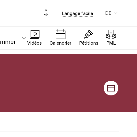
Options d'accessibilité
DE
Langage facile
ammer
Vidéos
Calendrier
Pétitions
PML
Plenar- u