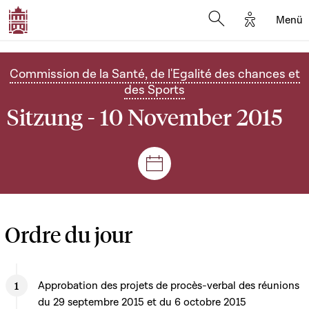
Options d'
Menü
Open search mod
Commission de la Santé, de l'Egalité des chances et
des Sports
Sitzung - 10 November 2015
Plenar- und Ausschusssitz
Ordre du jour
Approbation des projets de procès-verbal des réunions
du 29 septembre 2015 et du 6 octobre 2015