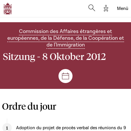
Options d'
Menü
Open search mod
Commission des Affaires étrangères et
européennes, de la Défense, de la Coopération et
de l'Immigration
Sitzung - 8 Oktober 2012
Plenar- und Ausschusssitz
Ordre du jour
Adoption du projet de procès verbal des réunions du 9