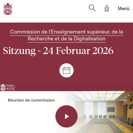
Options d'a
Menü
Open search moda
Commission de l'Enseignement supérieur, de la
Recherche et de la Digitalisation
Sitzung - 24 Februar 2026
Plenar- und Ausschusssitz
Play