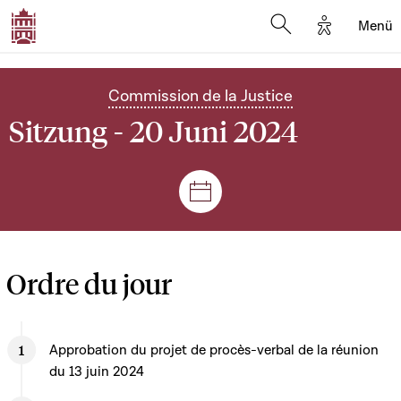
Options d'
Menü
Open search mod
Commission de la Justice
Sitzung - 20 Juni 2024
Plenar- und Ausschusssitz
Ordre du jour
Approbation du projet de procès-verbal de la réunion
du 13 juin 2024