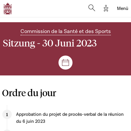
Options d'
Menü
Open search mod
Commission de la Santé et des Sports
Sitzung - 30 Juni 2023
Plenar- und Ausschusssitz
Ordre du jour
Approbation du projet de procès-verbal de la réunion
du 6 juin 2023