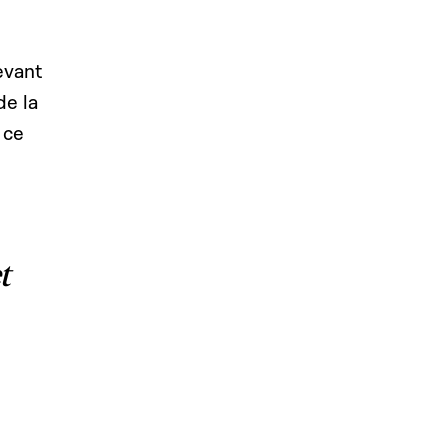
evant
de la
 ce
t