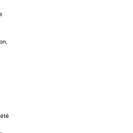
e
on.
 été