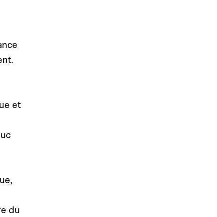
tance
ent.
ue et
Duc
ue,
re du