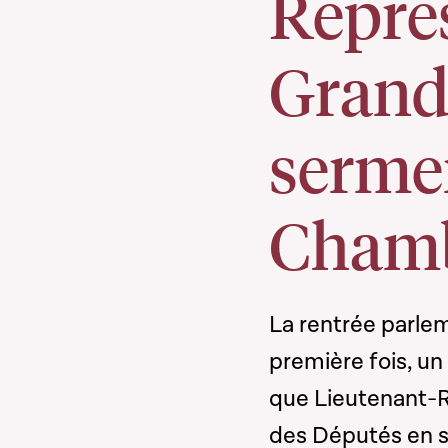
Repré
Grand
serme
Cham
La rentrée parlem
première fois, un
que Lieutenant-
des Députés en s