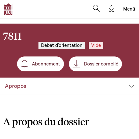
Options d'a
Menü
Open search moda
7811
Débat d'orientation
Vide
Abonnement
Dossier compilé
Abonnement
Apropos
A propos du dossier