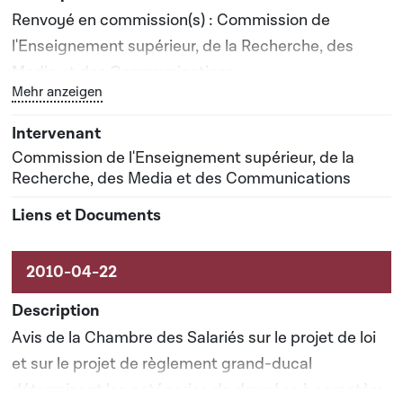
Renvoyé en commission(s) : Commission de
l'Enseignement supérieur, de la Recherche, des
Media et des Communications
Bouton graphique servant à afficher ou cacher tous les 
Mehr anzeigen
Rapporteur(s) : Madame Christine Doerner
Commission de l'Enseignement supérieur, de la
Date prévisionnelle du rapport de commission : 05-
Recherche, des Media et des Communications
07-2010
Avis de la Chambre des Salariés sur le projet de loi
et sur le projet de règlement grand-ducal
déterminant les catégories de données à caractère