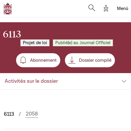
Options d'
Menü
Open search mod
6113
Projet de loi
Publié(e) au Journal Officiel
Abonnement
Dossier compilé
Abonnement
Activités sur le dossier
2058
6113