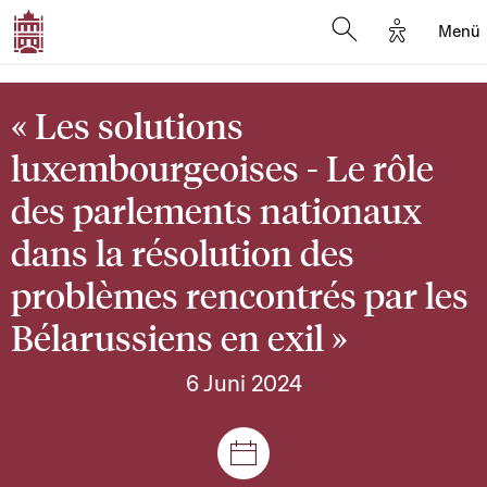
Options d'
Menü
Open search mod
« Les solutions
luxembourgeoises - Le rôle
des parlements nationaux
dans la résolution des
problèmes rencontrés par les
Bélarussiens en exil »
6 Juni 2024
Plenar- und Ausschusssitz