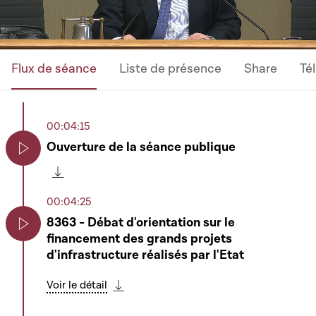
Flux de séance
Liste de présence
Share
Té
00:04:15
Ouverture de la séance publique
Play
Télécharger cette séquence
00:04:25
8363 - Débat d'orientation sur le
financement des grands projets
Play
d'infrastructure réalisés par l'Etat
Voir le détail
Télécharger cette séquence