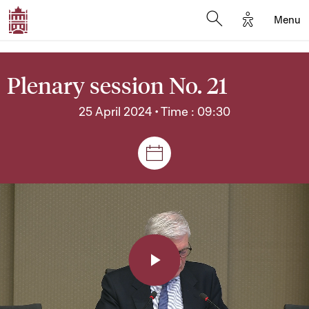
Options d'a
Menu
Open search moda
Plenary session No. 21
25 April 2024 • Time : 09:30
Sessions and meetings
Play
Video