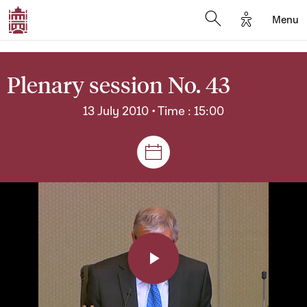
Options d'a
Menu
Open search moda
Plenary session No. 43
13 July 2010 • Time : 15:00
Sessions and meetings
Play
Video