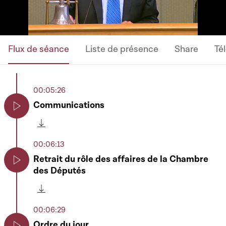
Flux de séance
Liste de présence
Share
Té
00:05:26
Communications
Play
Télécharger cette séquence
00:06:13
Retrait du rôle des affaires de la Chambre
des Députés
Play
Télécharger cette séquence
00:06:29
Ordre du jour