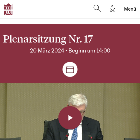
Options d'a
Menü
Open search moda
Plenarsitzung Nr. 17
20 März 2024 • Beginn um 14:00
Plenar- und Ausschusssitz
Play
Video
Player
is
loading.
Video