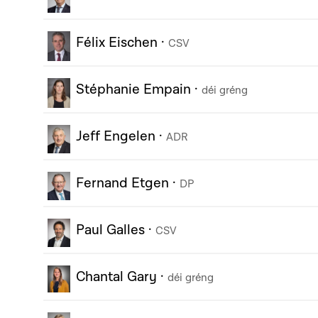
Félix Eischen
·
CSV
Stéphanie Empain
·
déi gréng
Jeff Engelen
·
ADR
Fernand Etgen
·
DP
Paul Galles
·
CSV
Chantal Gary
·
déi gréng