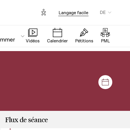
Options d'accessibilité
DE
Langage facile
ammer
Vidéos
Calendrier
Pétitions
PML
Plenar- u
Flux de séance