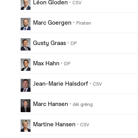
Léon Gloden
·
CSV
Marc Goergen
·
Piraten
Gusty Graas
·
DP
Max Hahn
·
DP
Jean-Marie Halsdorf
·
CSV
Marc Hansen
·
déi gréng
Martine Hansen
·
CSV