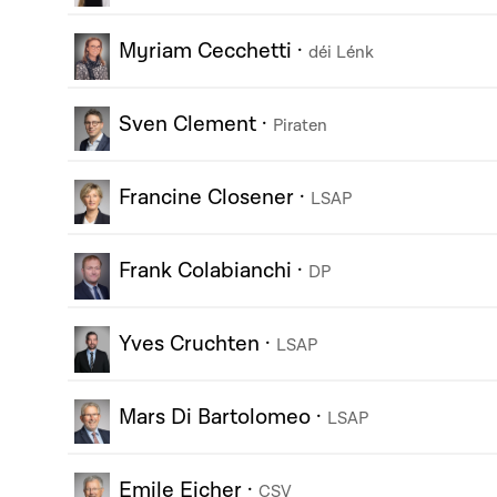
Myriam Cecchetti
·
déi Lénk
Sven Clement
·
Piraten
Francine Closener
·
LSAP
Frank Colabianchi
·
DP
Yves Cruchten
·
LSAP
Mars Di Bartolomeo
·
LSAP
Emile Eicher
·
CSV