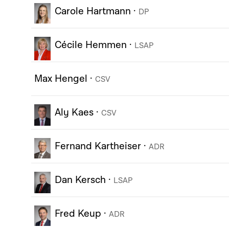
Carole Hartmann
·
DP
Cécile Hemmen
·
LSAP
Max Hengel
·
CSV
Aly Kaes
·
CSV
Fernand Kartheiser
·
ADR
Dan Kersch
·
LSAP
Fred Keup
·
ADR