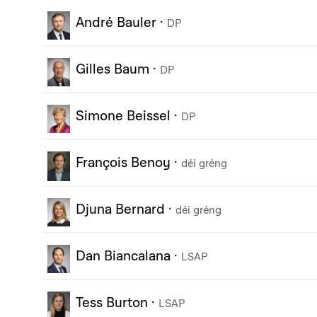
André Bauler
·
DP
Gilles Baum
·
DP
Simone Beissel
·
DP
François Benoy
·
déi gréng
Djuna Bernard
·
déi gréng
Dan Biancalana
·
LSAP
Tess Burton
·
LSAP