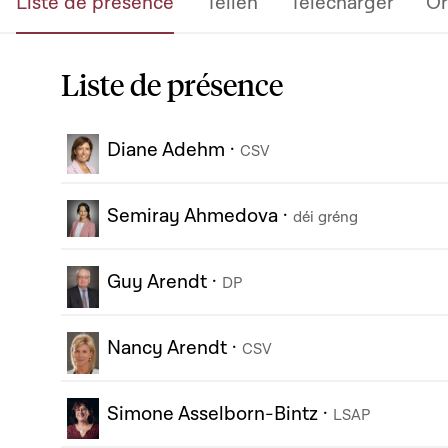
Liste de présence
Teilen
Télécharger
Or
Liste de présence
Diane Adehm
·
CSV
Semiray Ahmedova
·
déi gréng
Guy Arendt
·
DP
Nancy Arendt
·
CSV
Simone Asselborn-Bintz
·
LSAP