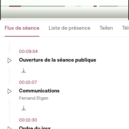
Flux de séance
Liste de présence
Teilen
Té
00:09:54
Ouverture de la séance publique
Play
Télécharger cette séquence
00:10:07
Communications
Fernand Etgen
Play
Télécharger cette séquence
00:10:30
Ordre du jour