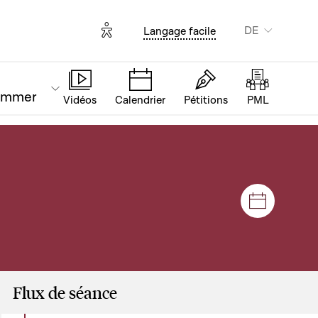
Options d'accessibilité
DE
Langage facile
ammer
Vidéos
Calendrier
Pétitions
PML
Plenar- u
Flux de séance