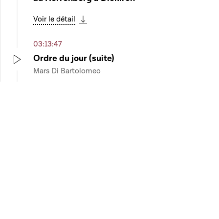
Voir le détail
Télécharger cette séquence
03:13:47
Ordre du jour (suite)
Mars Di Bartolomeo
Play
Télécharger cette séquence
03:14:34
Fin de la séance publique
Play
Télécharger cette séquence