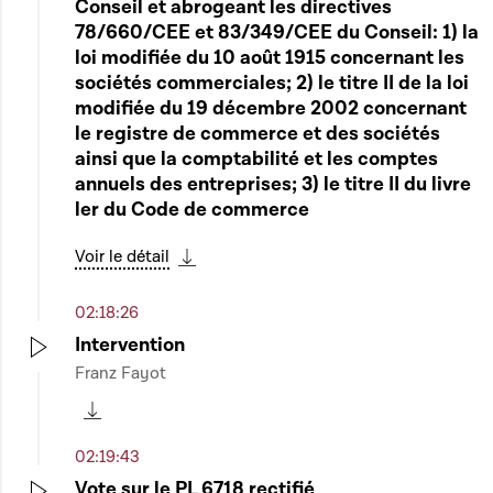
Rapporteur : Monsieur Henri Kox Suite du
Conseil et abrogeant les directives
débat
78/660/CEE et 83/349/CEE du Conseil: 1) la
loi modifiée du 10 août 1915 concernant les
Voir le détail
sociétés commerciales; 2) le titre II de la loi
Télécharger cette séquence
modifiée du 19 décembre 2002 concernant
le registre de commerce et des sociétés
01:49:11
ainsi que la comptabilité et les comptes
6838 - Projet de loi portant règlement du
annuels des entreprises; 3) le titre II du livre
compte général de l'exercice 2014 -
Play
ler du Code de commerce
Rapportrice : Madame Diane Adehm
Voir le détail
Voir le détail
Télécharger cette séquence
Télécharger cette séquence
02:18:26
01:59:04
Intervention
Résolution concernant les comptes de
Franz Fayot
l'exercice 2014 du Médiateur
Play
Play
Voir le détail
Télécharger cette séquence
Télécharger cette séquence
02:19:43
02:14:31
Vote sur le PL 6718 rectifié