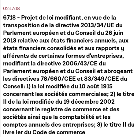
02:17:18
00:03:03
6718 - Projet de loi modifiant, en vue de la
Ouverture de la séance publique
transposition de la directive 2013/34/UE du
Play
Parlement européen et du Conseil du 26 juin
Télécharger cette séquence
2013 relative aux états financiers annuels, aux
00:03:13
états financiers consolidés et aux rapports y
6900 - Projet concernant le budget des
afférents de certaines formes d'entreprises,
recettes et des dépenses de l'État pour
Play
modifiant la directive 2006/43/CE du
l'exercice 2016 et modifiant 1) la loi modifiée
Parlement européen et du Conseil et abrogeant
du 4 décembre 1967 concernant l'impôt sur
les directives 78/660/CEE et 83/349/CEE du
le revenu ; 2) la loi générale des impôts
modifiée du 22 mai 1931 (Abgabenordnung) ;
Conseil: 1) la loi modifiée du 10 août 1915
3) la loi modifiée du 16 octobre 1934 sur
concernant les sociétés commerciales; 2) le titre
l'évaluation des biens et valeurs ; 4) la loi du
II de la loi modifiée du 19 décembre 2002
21 décembre 2001 concernant le budget des
concernant le registre de commerce et des
recettes et des dépenses de l'État pour
sociétés ainsi que la comptabilité et les
l'exercice 2002 ; 5) la loi modifiée du 10
comptes annuels des entreprises; 3) le titre II du
décembre 1998 portant création de
livre ler du Code de commerce
l'établissement public dénommé «Fonds