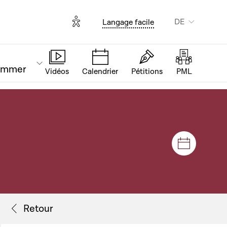
Options d'accessibilité
DE
Langage facile
ammer
Vidéos
Calendrier
Pétitions
PML
Plenar- u
Flux de séance
Retour