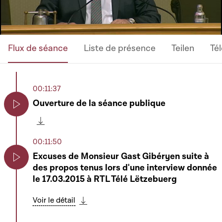
Flux de séance
Liste de présence
Teilen
Té
00:11:37
Ouverture de la séance publique
Play
Télécharger cette séquence
00:11:50
Excuses de Monsieur Gast Gibéryen suite à
des propos tenus lors d'une interview donnée
Play
le 17.03.2015 à RTL Télé Lëtzebuerg
Voir le détail
Télécharger cette séquence