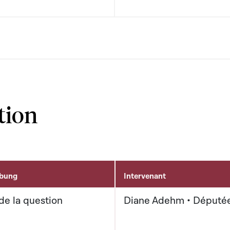
tion
ibung
Intervenant
de la question
Diane Adehm • Député