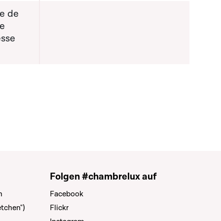
re de
de
esse
Folgen #chambrelux auf
n
Facebook
tchen")
Flickr