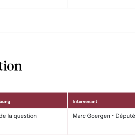
tion
ibung
Intervenant
de la question
Marc Goergen • Déput