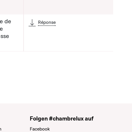
re de
Réponse
de
esse
Folgen #chambrelux auf
n
Facebook