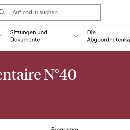
vrir l'écran de recherche
Auf chd.lu suchen
Sitzungen und
Die
Dokumente
Abgeordnetenk
ntaire N°40
Programm