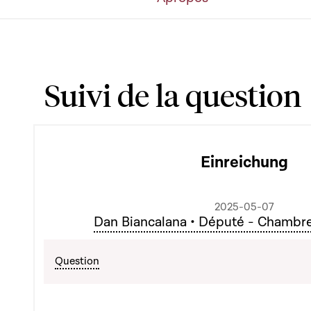
Suivi de la question
Einreichung
2025-05-07
Dan Biancalana • Député - Chambr
Question