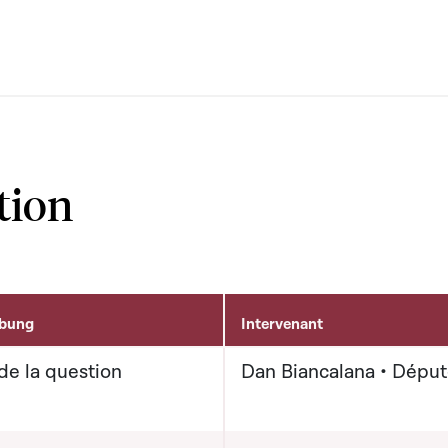
tion
ibung
Intervenant
de la question
Dan Biancalana • Dépu