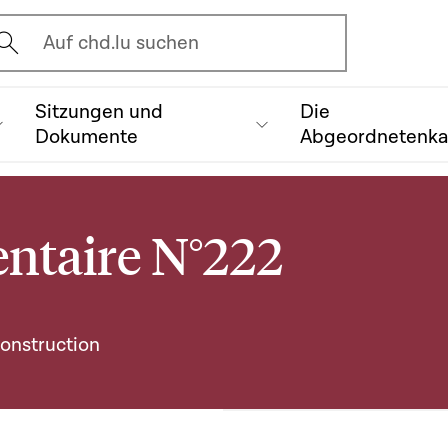
vrir l'écran de recherche
Auf chd.lu suchen
Sitzungen und
Die
Dokumente
Abgeordnetenk
ntaire N°222
construction