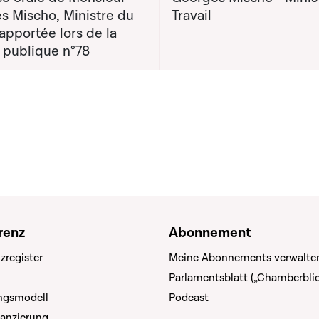
s Mischo, Ministre du
Travail
 apportée lors de la
 publique n°78
renz
Abonnement
zregister
Meine Abonnements verwalte
Parlamentsblatt („Chamberblie
ungsmodell
Podcast
nanzierung