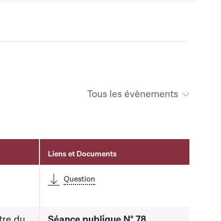
Tous les évènements
Liens et Documents
Question
tre du
Séance publique N° 78