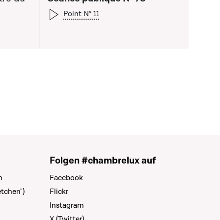
Point N° 11
Folgen #chambrelux auf
n
Facebook
tchen")
Flickr
Instagram
X (Twitter)