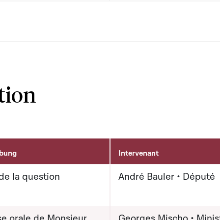
tion
ibung
Intervenant
de la question
André Bauler • Député
e orale de Monsieur
Georges Mischo • Minis