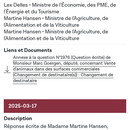
Nouveau(x) destinataire(s) : Madame Martine
Lex Delles • Ministre de l'Économie, des PME, de
Hansen, Ministre de l'Agriculture, de l'Alimentation et
l'Énergie et du Tourisme
Martine Hansen • Ministre de l'Agriculture, de
de la Viticulture
l'Alimentation et de la Viticulture
Martine Hansen • Ministre de l'Agriculture, de
l'Alimentation et de la Viticulture
Annexe à la question N°1976 (Question écrite) de
Monsieur Marc Goergen, député, concernant Vente
d'animaux dans des surfaces commerciales
(Changement de destinataire(s)) : Changement de
destinataire
Réponse écrite de Madame Martine Hansen,