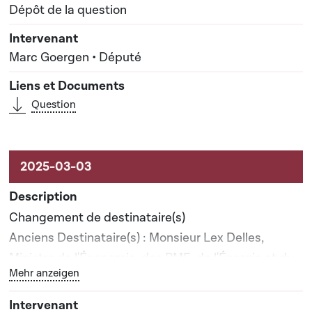
Dépôt de la question
Marc Goergen • Député
Question
Changement de destinataire(s)
Anciens Destinataire(s) : Monsieur Lex Delles,
Ministre de l'Économie, des PME, de l'Énergie et du
Bouton graphique servant à afficher ou cacher tous les 
Mehr anzeigen
Tourisme; Madame Martine Hansen, Ministre de
l'Agriculture, de l'Alimentation et de la Viticulture