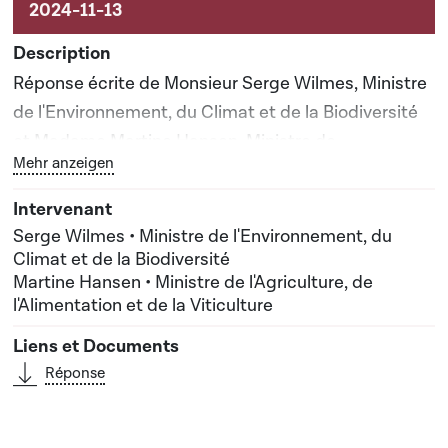
Réponse écrite de Monsieur Serge Wilmes, Ministre
de l'Environnement, du Climat et de la Biodiversité
et Madame Martine Hansen, Ministre de
Bouton graphique servant à afficher ou cacher tous les 
Mehr anzeigen
l'Agriculture, de l'Alimentation et de la Viticulture
Serge Wilmes • Ministre de l'Environnement, du
Climat et de la Biodiversité
Martine Hansen • Ministre de l'Agriculture, de
l'Alimentation et de la Viticulture
Réponse