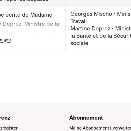
Georges Mischo • Minis
e écrite de Madame
Travail
 Deprez, Ministre de la
Martine Deprez • Minist
t de la Sécurité sociale
la Santé et de la Sécuri
outon graphique servant à afficher ou cacher tous les éléments de
eigen
sieur Georges Mischo,
sociale
e du Travail
renz
Abonnement
zregister
Meine Abonnements verwalte