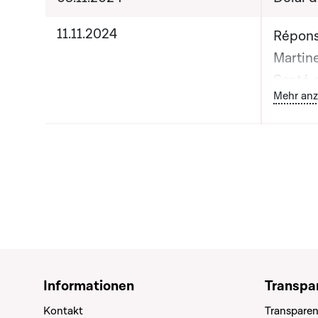
11.11.2024
Répons
Martine
Santé e
B
Mehr anz
et Mon
Ministr
Informationen
Transpa
Kontakt
Transparen