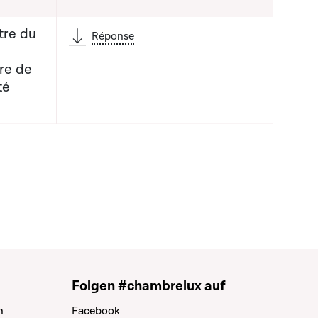
tre du
Réponse
re de
té
 la liste qui précède
Folgen #chambrelux auf
n
Facebook