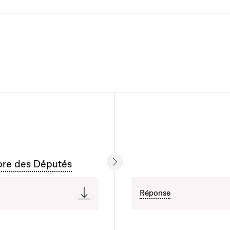
bre des Députés
Réponse