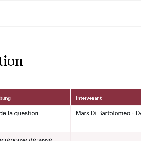
tion
ibung
Intervenant
de la question
Mars Di Bartolomeo • 
de réponse dépassé