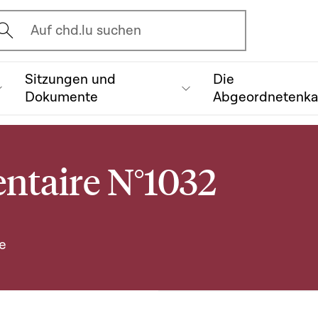
vrir l'écran de recherche
Auf chd.lu suchen
Sitzungen und
Die
Dokumente
Abgeordnetenk
ntaire N°1032
e