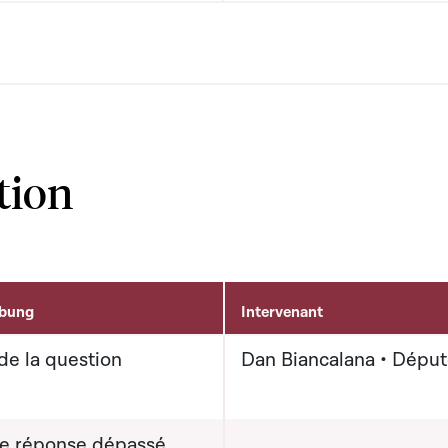
tion
ibung
Intervenant
de la question
Dan Biancalana • Dépu
de réponse dépassé