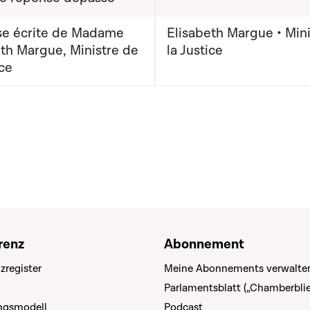
e écrite de Madame
Elisabeth Margue • Mini
eth Margue, Ministre de
la Justice
ice
renz
Abonnement
zregister
Meine Abonnements verwalte
Parlamentsblatt („Chamberblie
ungsmodell
Podcast