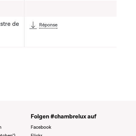
stre de
Réponse
Folgen #chambrelux auf
n
Facebook
tchen")
Flickr