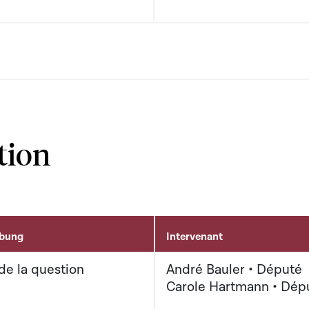
tion
ibung
Intervenant
de la question
André Bauler • Député
Carole Hartmann • Dép