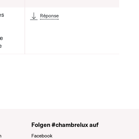
es
Réponse
de
 la liste qui précède
e
Folgen #chambrelux auf
n
Facebook