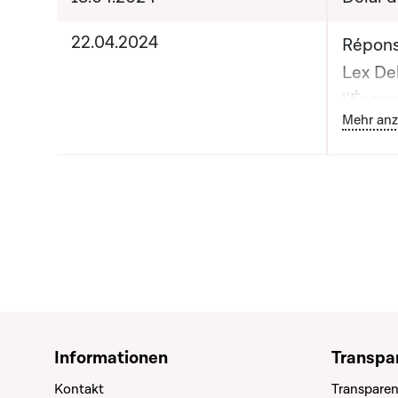
22.04.2024
Répons
Lex Del
l'Écon
B
Mehr anz
l'Énerg
Monsieu
des Fi
Informationen
Transpa
Kontakt
Transparen