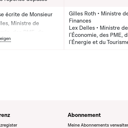
Gilles Roth • Ministre d
e écrite de Monsieur
Finances
les, Ministre de
Lex Delles • Ministre de
omie, des PME, de
l'Économie, des PME, 
outon graphique servant à afficher ou cacher tous les éléments de
eigen
ie et du Tourisme,
l'Énergie et du Tourism
r Gilles Roth, Ministre
nances
renz
Abonnement
zregister
Meine Abonnements verwalte