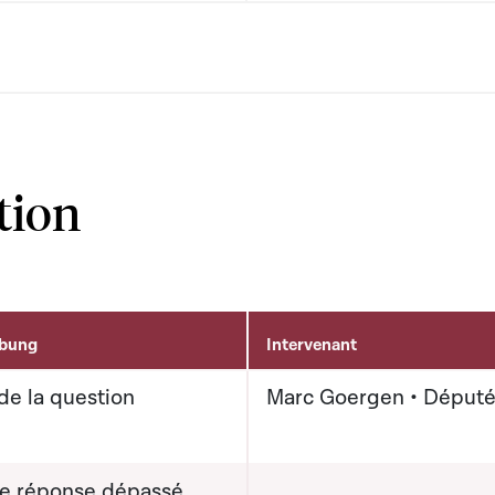
tion
ibung
Intervenant
de la question
Marc Goergen • Déput
de réponse dépassé