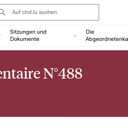
vrir l'écran de recherche
Auf chd.lu suchen
Sitzungen und
Die
Dokumente
Abgeordnetenk
ntaire N°488