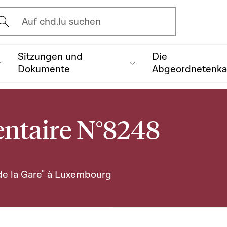
vrir l'écran de recherche
Auf chd.lu suchen
Sitzungen und
Die
Dokumente
Abgeordnetenk
entaire N°8248
 de la Gare" à Luxembourg