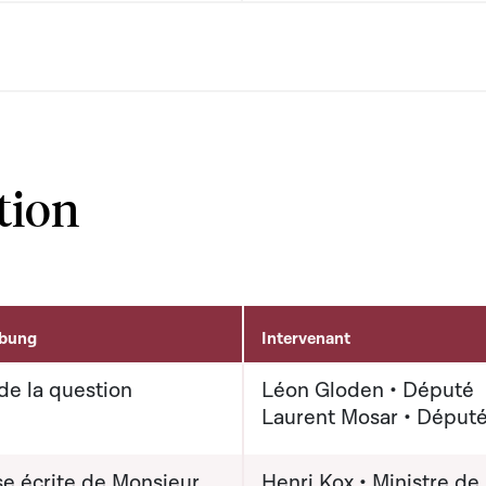
tion
ibung
Intervenant
de la question
Léon Gloden • Député
Laurent Mosar • Déput
e écrite de Monsieur
Henri Kox • Ministre de 