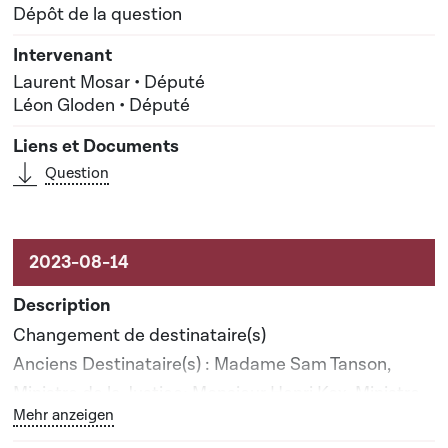
Dépôt de la question
Laurent Mosar • Député
Léon Gloden • Député
Question
Changement de destinataire(s)
Anciens Destinataire(s) : Madame Sam Tanson,
Ministre de la Justice; Monsieur Henri Kox, Ministre
Bouton graphique servant à afficher ou cacher tous les 
Mehr anzeigen
de la Sécurité intérieure; Monsieur Claude Meisch,