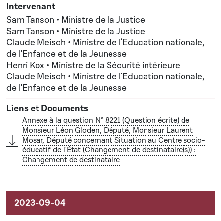
Ministre de l'Education nationale, de l'Enfance et de
la Jeunesse
Sam Tanson • Ministre de la Justice
Nouveau(x) destinataire(s) : Madame Sam Tanson,
Sam Tanson • Ministre de la Justice
Claude Meisch • Ministre de l'Education nationale,
Ministre de la Justice; Monsieur Claude Meisch,
de l'Enfance et de la Jeunesse
Ministre de l'Education nationale, de l'Enfance et de
Henri Kox • Ministre de la Sécurité intérieure
la Jeunesse
Claude Meisch • Ministre de l'Education nationale,
de l'Enfance et de la Jeunesse
Annexe à la question N° 8221 (Question écrite) de
Monsieur Léon Gloden, Député, Monsieur Laurent
Mosar, Député concernant Situation au Centre socio-
éducatif de l'État (Changement de destinataire(s)) :
Changement de destinataire