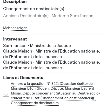
Changement de destinataire(s)
Anciens Destinataire(s) : Madame Sam Tanson,
Ministre de la Justice; Monsieur Claude Meisch,
Bouton graphique servant à afficher ou cacher tous les 
Mehr anzeigen
Ministre de l'Education nationale, de l'Enfance et de
la Jeunesse
Nouveau(x) destinataire(s) : Monsieur Claude
Sam Tanson • Ministre de la Justice
Meisch, Ministre de l'Education nationale, de
Claude Meisch • Ministre de l'Education nationale,
de l'Enfance et de la Jeunesse
l'Enfance et de la Jeunesse
Claude Meisch • Ministre de l'Education nationale,
de l'Enfance et de la Jeunesse
Annexe à la question N° 8221 (Question écrite) de
Monsieur Léon Gloden, Député, Monsieur Laurent
Mosar, Député concernant Situation au Centre socio-
éducatif de l'État (Changement de destinataire(s)) :
Changement de destinataire