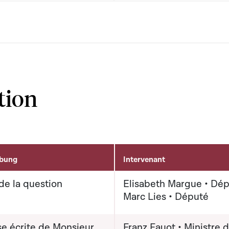
tion
ibung
Intervenant
de la question
Elisabeth Margue • Dé
Marc Lies • Député
e écrite de Monsieur
Franz Fayot • Ministre 