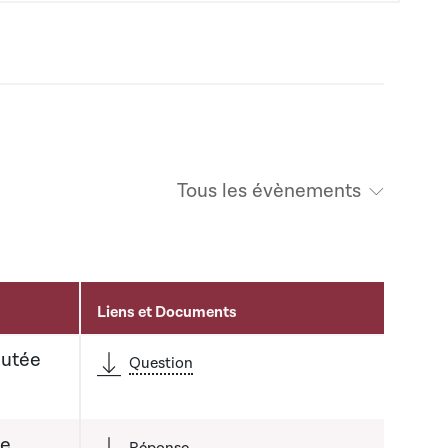
Tous les évènements
Liens et Documents
putée
Question
de