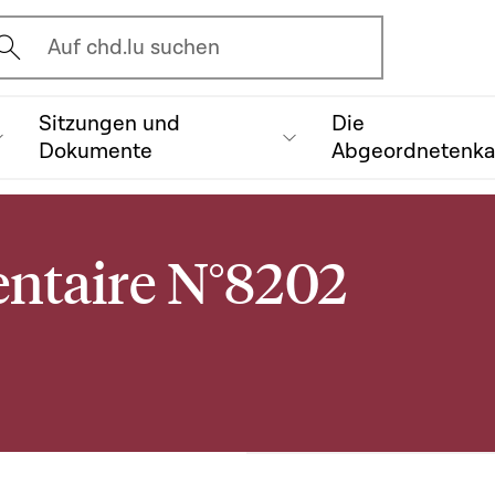
vrir l'écran de recherche
Auf chd.lu suchen
Sitzungen und
Die
Dokumente
Abgeordnetenk
entaire N°8202