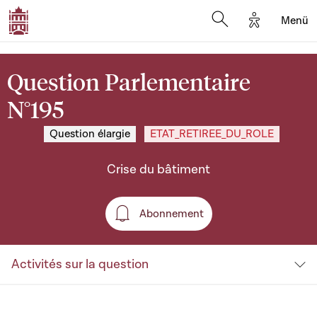
Options d'a
Menü
Open search moda
Question Parlementaire
N°195
Question élargie
ETAT_RETIREE_DU_ROLE
Crise du bâtiment
Abonnement
Abonnement
Activités sur la question