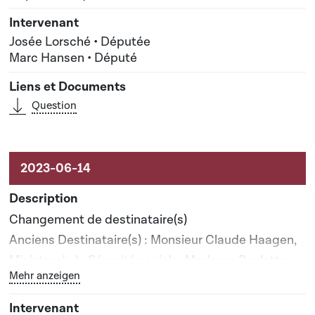
Josée Lorsché • Députée
Marc Hansen • Député
Question
Changement de destinataire(s)
Anciens Destinataire(s) : Monsieur Claude Haagen,
Ministre de la Sécurité sociale; Madame Paulette
Bouton graphique servant à afficher ou cacher tous les 
Mehr anzeigen
Lenert, Ministre de la Santé
Nouveau(x) destinataire(s) : Madame Paulette