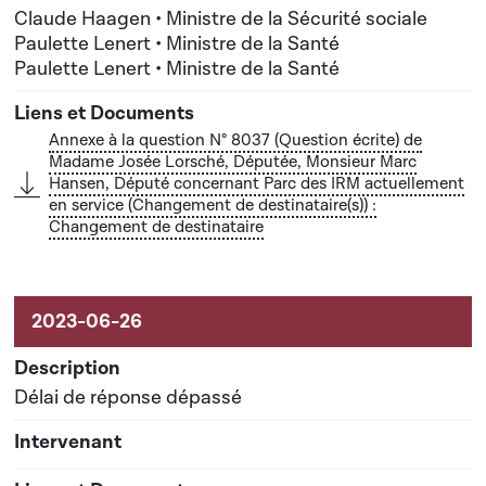
Lenert, Ministre de la Santé
Claude Haagen • Ministre de la Sécurité sociale
Paulette Lenert • Ministre de la Santé
Paulette Lenert • Ministre de la Santé
Annexe à la question N° 8037 (Question écrite) de
Madame Josée Lorsché, Députée, Monsieur Marc
Hansen, Député concernant Parc des IRM actuellement
en service (Changement de destinataire(s)) :
Changement de destinataire
Délai de réponse dépassé