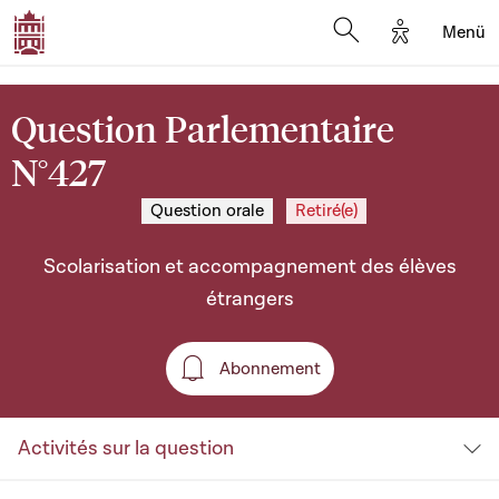
Options d'a
Menü
Open search moda
Question Parlementaire
N°427
Question orale
Retiré(e)
Scolarisation et accompagnement des élèves
étrangers
Abonnement
Abonnement
Activités sur la question