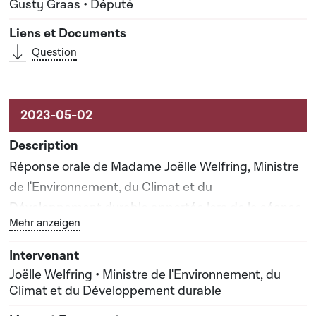
Gusty Graas • Député
Question
Réponse orale de Madame Joëlle Welfring, Ministre
de l'Environnement, du Climat et du
Développement durable apportée lors de la séance
Bouton graphique servant à afficher ou cacher tous les 
Mehr anzeigen
publique n°47
Joëlle Welfring • Ministre de l'Environnement, du
Climat et du Développement durable