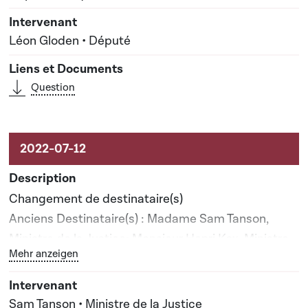
Léon Gloden • Député
Question
Changement de destinataire(s)
Anciens Destinataire(s) : Madame Sam Tanson,
Ministre de la Justice; Monsieur Henri Kox, Ministre
Bouton graphique servant à afficher ou cacher tous les 
Mehr anzeigen
de la Sécurité intérieure
Nouveau(x) destinataire(s) : Madame Sam Tanson,
Ministre de la Justice
Sam Tanson • Ministre de la Justice