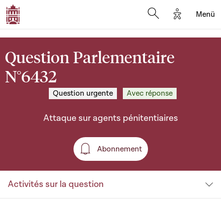
Options d'a
Menü
Open search moda
Question Parlementaire
N°6432
Question urgente
Avec réponse
Attaque sur agents pénitentiaires
Abonnement
Abonnement
Activités sur la question