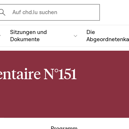
vrir l'écran de recherche
Auf chd.lu suchen
Sitzungen und
Die
Dokumente
Abgeordnetenk
ntaire N°151
Programm