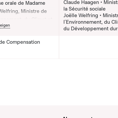
Claude Haagen • Minist
e orale de Madame
la Sécurité sociale
Welfring, Ministre de
Joëlle Welfring • Minist
ronnement, du Climat et
l'Environnement, du Cl
outon graphique servant à afficher ou cacher tous les éléments de
eigen
eloppement durable,
du Développement dur
ur Claude Haagen,
de Compensation
e de la Sécurité sociale
e lors de la séance
ue n°63