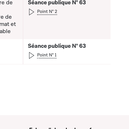
re de
Séance publique N° 63
Point N° 2
re de
imat et
 la liste qui précède
able
Séance publique N° 63
Point N° 1