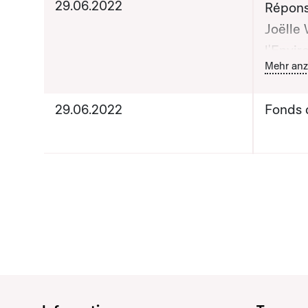
29.06.2022
Répons
Joëlle 
l'Envi
B
Mehr anz
du Dév
Monsie
29.06.2022
Fonds 
Ministr
apporté
publiq