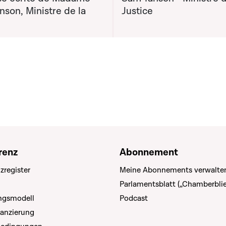
son, Ministre de la
Justice
renz
Abonnement
zregister
Meine Abonnements verwalte
Parlamentsblatt („Chamberblie
ungsmodell
Podcast
nanzierung