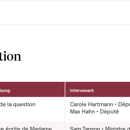
tion
ibung
Intervenant
de la question
Carole Hartmann • Dép
Max Hahn • Député
e écrite de Madame
Sam Tanson • Ministre d