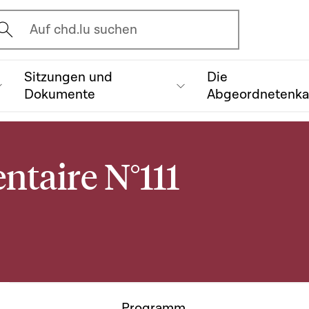
vrir l'écran de recherche
Auf chd.lu suchen
Sitzungen und
Die
Dokumente
Abgeordnetenk
ntaire N°111
Programm