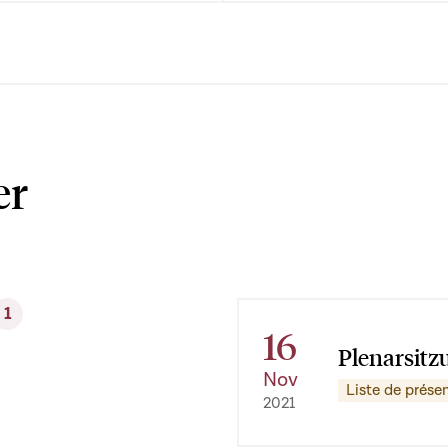
er
1
16
Plenarsitz
Nov
Liste de prése
2021