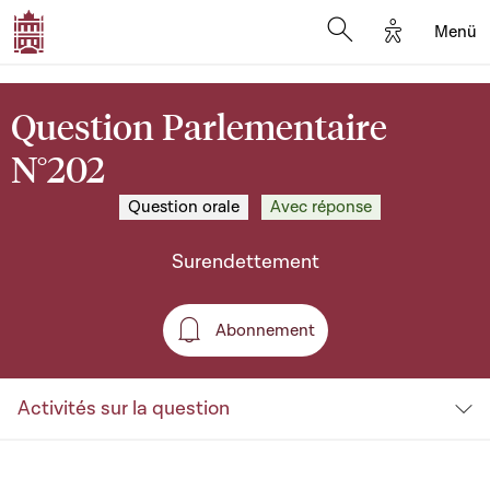
Options d'a
Menü
Open search moda
Question Parlementaire
N°202
Question orale
Avec réponse
Surendettement
Abonnement
Abonnement
Activités sur la question