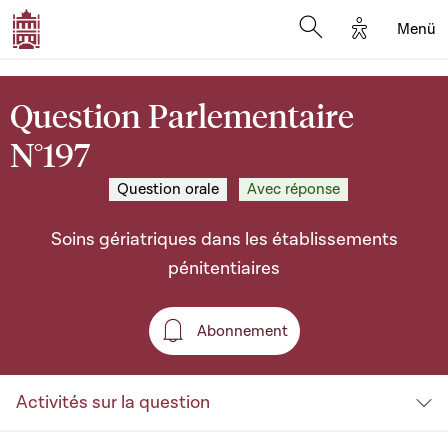
Options d'a
Menü
Open search moda
Question Parlementaire
N°197
Question orale
Avec réponse
Soins gériatriques dans les établissements
pénitentiaires
Abonnement
Abonnement
Activités sur la question