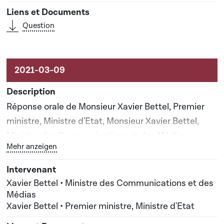
Question
Réponse orale de Monsieur Xavier Bettel, Premier
ministre, Ministre d'Etat, Monsieur Xavier Bettel,
Ministre des Communications et des Médias
Bouton graphique servant à afficher ou cacher tous les 
Mehr anzeigen
apportée lors de la séance publique n°39
Xavier Bettel • Ministre des Communications et des
Médias
Xavier Bettel • Premier ministre, Ministre d'Etat