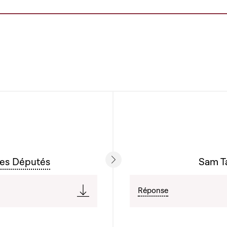
des Députés
Sam Ta
Réponse