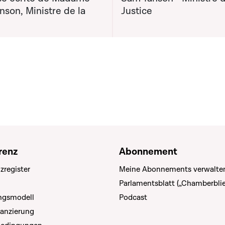
son, Ministre de la
Justice
renz
Abonnement
zregister
Meine Abonnements verwalte
Parlamentsblatt („Chamberblie
ungsmodell
Podcast
nanzierung