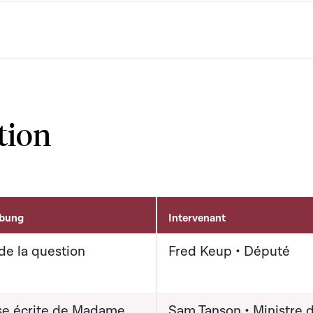
tion
ibung
Intervenant
de la question
Fred Keup • Député
e écrite de Madame
Sam Tanson • Ministre d