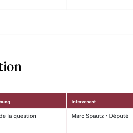
tion
ibung
Intervenant
de la question
Marc Spautz • Député