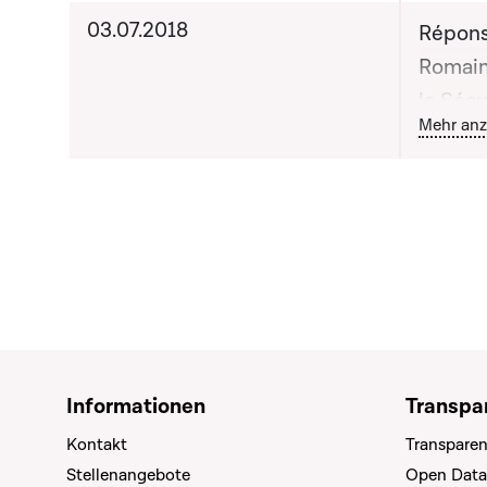
03.07.2018
Répons
Romain
la Sécu
B
Mehr anz
lors de
n°46
Informationen
Transpa
Kontakt
Transparen
Stellenangebote
Open Data