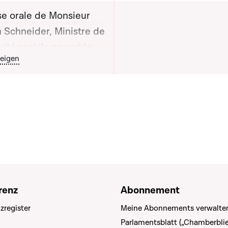
e orale de Monsieur
 Schneider, Ministre de
rité sociale apportée
outon graphique servant à afficher ou cacher tous les éléments de
eigen
 la séance publique
renz
Abonnement
zregister
Meine Abonnements verwalte
Parlamentsblatt („Chamberblie