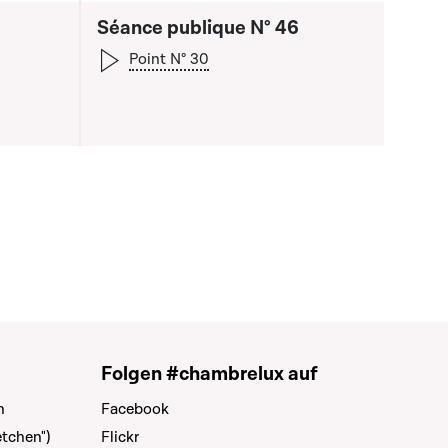
Séance publique N° 46
Point N° 30
 la liste qui précède
Folgen #chambrelux auf
n
Facebook
tchen")
Flickr