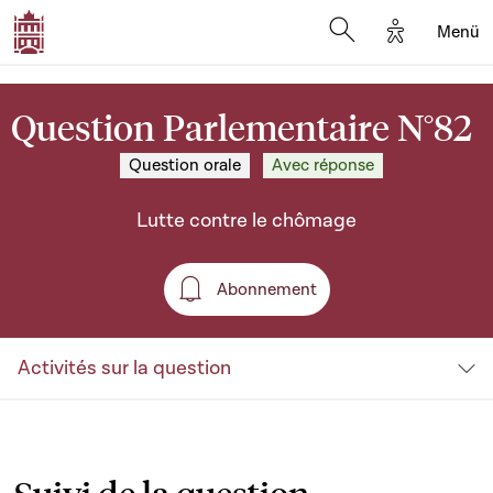
Options d'a
Menü
Open search moda
Question Parlementaire N°82
Question orale
Avec réponse
Lutte contre le chômage
Abonnement
Abonnement
Activités sur la question