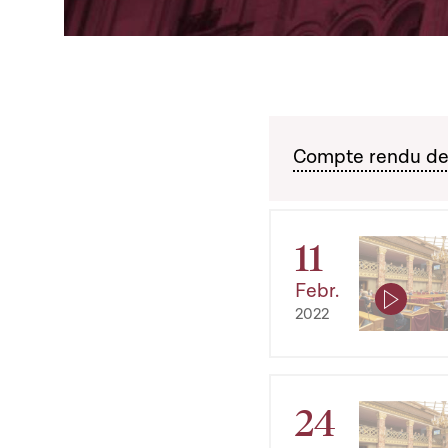
Compte rendu des
11
Febr.
2022
24