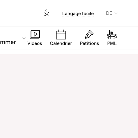
Options d'accessibilité
DE
Langage facile
ammer
Vidéos
Calendrier
Pétitions
PML