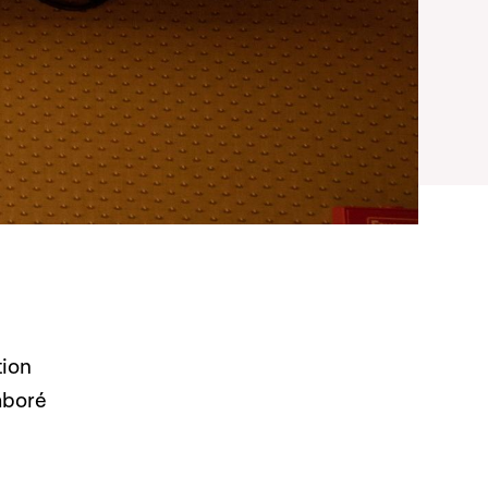
tion
laboré