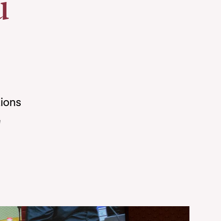
u
ions
e