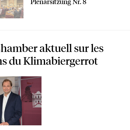
Plenarsitzung Nr. 8
hamber aktuell sur les
ns du Klimabiergerrot
ne vidéo