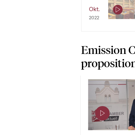
Okt.
2022
Emission C
propositio
Page contenant u