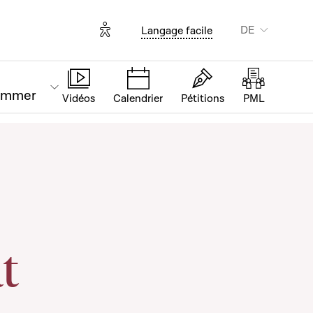
Options d'accessibilité
DE
Langage facile
ammer
Vidéos
Calendrier
Pétitions
PML
t