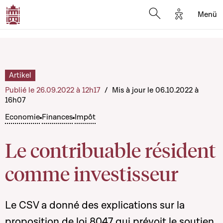
Options d'a
Menü
Open search moda
Artikel
Publié le 26.09.2022 à 12h17
/
Mis à jour le 06.10.2022 à
16h07
Economie
Finances
Impôt
Le contribuable résident
comme investisseur
Le CSV a donné des explications sur la
proposition de loi
8047
qui prévoit le soutien