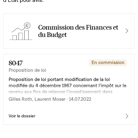
d’Etat pour avis.
Commission des Finances et
du Budget
8047
En commission
Proposition de loi
Proposition de loi portant modification de la loi
modifiée du 4 décembre 1967 concernant l'impôt sur le
revenu aux fins de relancer l'investissement dans
l'entrepreneuriat durable et numérique
Gilles Roth, Laurent Mosar · 14.07.2022
Voir le dossier